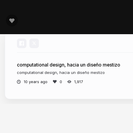
computational design, hacia un diseño mestizo
computational design, hacia un diseño mestizo
HOL
10 years ago
1,917
More from
karlos g liberal