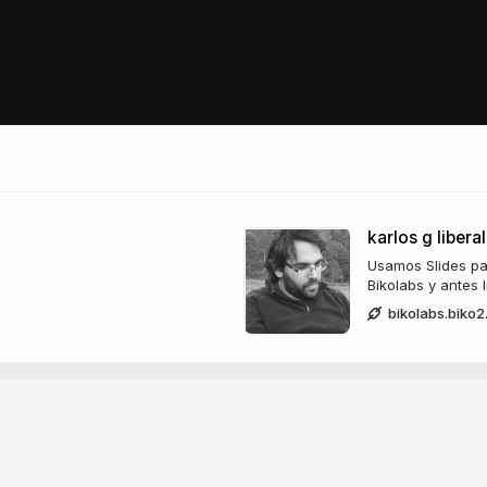
karlos g liberal
Usamos Slides par
A, SOY KARLOS G. LIB
Bikolabs y antes 
bikolabs.biko
@patxangas